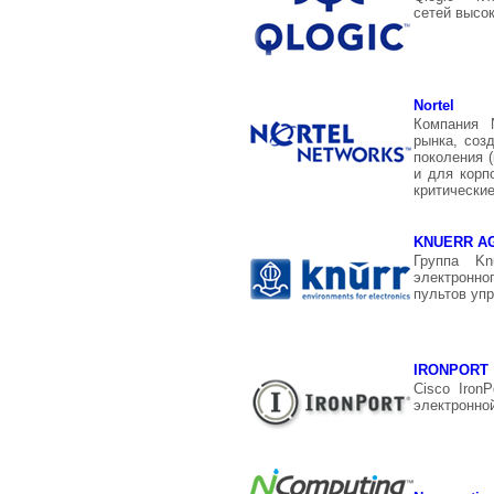
сетей высо
Nortel
Компания 
рынка, соз
поколения (
и для корп
критически
KNUERR A
Группа K
электронно
пультов уп
IRONPORT
Cisco Iron
электронно