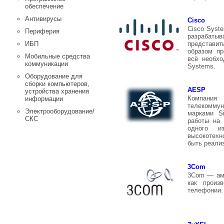
обеспечение
Антивирусы
Cisco
Cisco Syst
Периферия
разрабатыв
представи
ИБП
образом пр
Мобильные средства
всё необхо
коммуникации
Systems.
Оборудование для
сборки компьютеров,
AESP
устройства хранения
Компания 
информации
телекоммун
Электрооборудование/
марками S
СКС
работы на
одного и
высокотехн
быть реали
3Com
3Com — аме
как произ
телефонии.