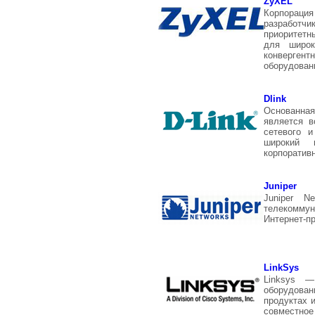
ZyXEL
Корпорац
разработчи
приоритетн
для широк
конверген
оборудован
Dlink
Основанная 
является в
сетевого и
широкий 
корпоративн
Juniper
Juniper N
телекоммун
Интернет-п
LinkSys
Linksys —
оборудован
продуктах 
совместно