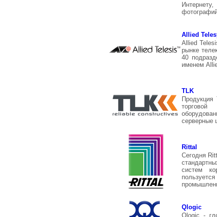
Интернету,
фотографий 
Allied Tele
Allied Tel
рынке телек
40 подраз
именем Allie
TLK
Продукция 
торговой
оборудова
серверные 
Rittal
Сегодня Rit
стандартн
систем ко
пользуется
промышленн
Qlogic
Qlogic - г