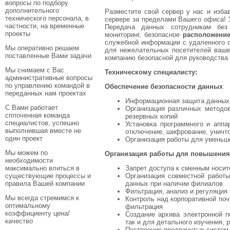
вопросы по подбору
дополнительного
Разместите свой сервер у нас и изба
технического персонала, в
сервере за пределами Вашего офиса! 
частности, на временные
Передача данных сотрудникам без
проекты
мониторинг, безопасное
расположение
служебной информации c удаленного о
Мы оперативно решаем
для нежелательных посетителей ваш
поставленные Вами задачи
компанию безопасной для руководства 
Мы снимаем с Вас
Техническому специалисту:
административные вопросы
по управлению командой в
Обеспечение безопасности данных
переданных нам проектах
Информационная защита данных
С Вами работает
Организация различных методов
сплоченная команда
резервных копий
специалистов, успешно
Установка программного и аппа
выполнившая вместе не
отключение, шифрование, уничт
один проект
Организация работы для уменьше
Мы можем по
Организация работы для повышения
необходимости
Запрет доступа к сменным носи
максимально влиться в
Организация совместной работы
существующие процессы и
данных при наличии филиалов
правила Вашей компании
Фильтрация, анализ и регуляция
Мы всегда стремимся к
Контроль над корпоративной поч
оптимальному
фильтрация
коэффициенту цена/
Создание архива электронной п
качество
так и для детального изучения,
Построение продвинутых систем